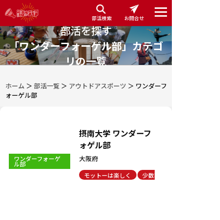
部活検索
お問合せ
部活を探す
「ワンダーフォーゲル部」カテゴ
リの一覧
ホーム
＞
部活一覧
＞
アウトドアスポーツ
＞
ワンダーフ
ォーゲル部
摂南大学 ワンダーフ
ォゲル部
大阪府
ワンダーフォーゲ
ル部
モットーは楽しく
少数精鋭