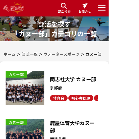
部活検索
お問合せ
部活を探す
「カヌー部」カテゴリの一覧
ホーム
＞
部活一覧
＞
ウォータースポーツ
＞
カヌー部
カヌー部
同志社大学 カヌー部
京都府
体育会
初心者歓迎
見学・体験可能
鹿屋体育大学カヌー
カヌー部
部
鹿児島県