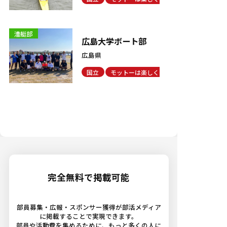
漕艇部
広島大学ボート部
広島県
国立
モットーは楽しく
体育会
完全無料で掲載可能
部員募集・広報・スポンサー獲得が部活メディア
に掲載することで実現できます。
部員や活動費を集めるために、もっと多くの人に