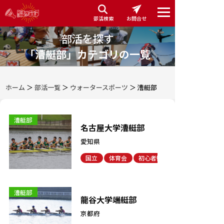
部活検索
お問合せ
部活を探す
「漕艇部」カテゴリの一覧
ホーム
＞
部活一覧
＞
ウォータースポーツ
＞
漕艇部
漕艇部
名古屋大学漕艇部
愛知県
国立
体育会
初心者歓迎
漕艇部
龍谷大学端艇部
京都府