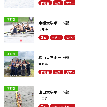
体育会
私立
マネージャー歓迎
漕艇部
京都大学ボート部
京都府
国立
体育会
初心者歓迎
漕艇部
松山大学ボート部
愛媛県
体育会
私立
見学・体験可能
漕艇部
山口大学ボート部
山口県
国立
モットーは楽しく
体育会