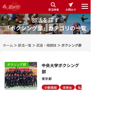
部活検索
お問合せ
部活を探す
「ボクシング部」カテゴリの一覧
ホーム
＞
部活一覧
＞
武道・格闘技
＞
ボクシング部
中央大学ボクシング
ボクシング部
部
東京都
少数精鋭
体育会
私立
マネージャー歓迎