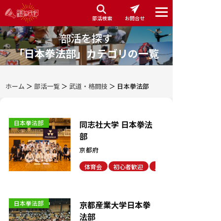
部活検索
お問合せ
部活を探す
「日本拳法部」カテゴリの一覧
ホーム
＞
部活一覧
＞
武道・格闘技
＞
日本拳法部
同志社大学 日本拳法
日本拳法部
部
京都府
体育会
初心者歓迎
見学・体験可能
京都産業大学日本拳
日本拳法部
法部