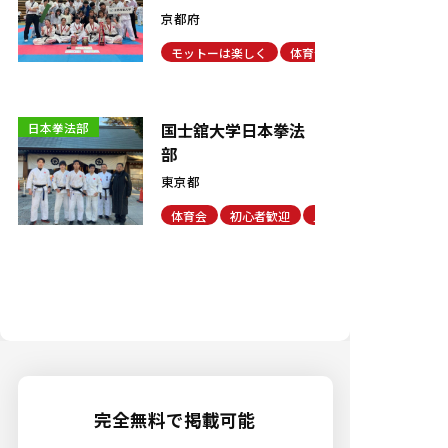
京都府
モットーは楽しく
体育会
初心者歓迎
国士舘大学日本拳法
日本拳法部
部
東京都
体育会
初心者歓迎
見学・体験可能
完全無料で掲載可能