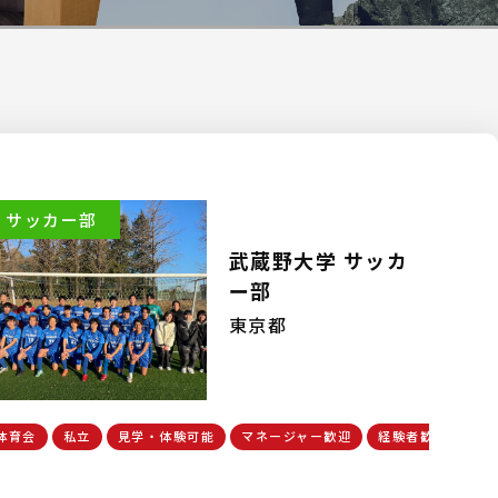
サッカー部
武蔵野大学 サッカ
ー部
東京都
体育会
私立
見学・体験可能
マネージャー歓迎
経験者歓迎