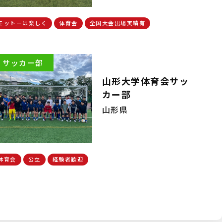
モットーは楽しく
体育会
全国大会出場実績有
サッカー部
山形大学体育会サッ
カー部
山形県
体育会
公立
経験者歓迎