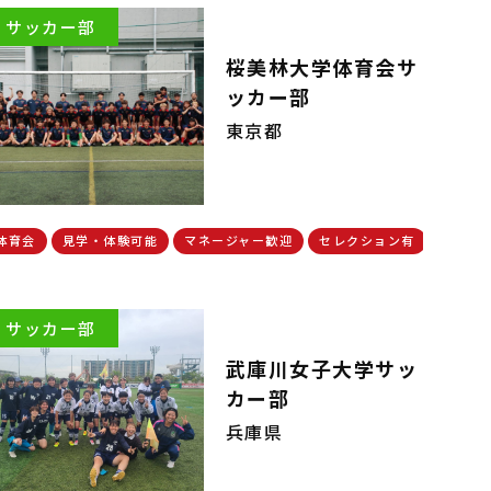
サッカー部
桜美林大学体育会サ
ッカー部
東京都
迎
体育会
見学・体験可能
マネージャー歓迎
セレクション有
サッカー部
武庫川女子大学サッ
カー部
兵庫県