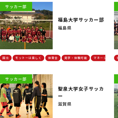
サッカー部
福島大学サッカー部
福島県
国立
モットーは楽しく
体育会
見学・体験可能
マネージャー歓
サッカー部
聖泉大学女子サッカ
ー
滋賀県