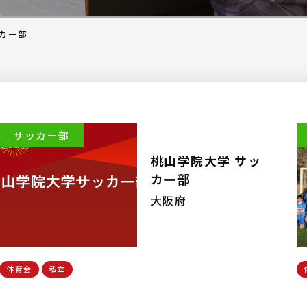
カー部
サッカー部
桃山学院大学 サッ
カー部
大阪府
体育会
私立