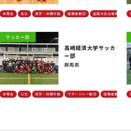
体育会
私立
見学・体験可能
経験者歓迎
全国大会出場実績有
サッカー部
高崎経済大学サッカ
ー部
群馬県
体育会
公立
見学・体験可能
マネージャー歓迎
経験者歓迎