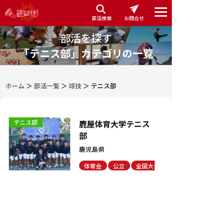
部活検索
お問合せ
部活を探す
「テニス部」カテゴリの一覧
ホーム
＞
部活一覧
＞
球技
＞
テニス部
鹿屋体育大学テニス
テニス部
部
鹿児島県
体育会
公立
全国大会出場実績有