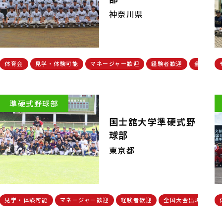
神奈川県
体育会
見学・体験可能
マネージャー歓迎
経験者歓迎
全国大会
準硬式野球部
国士舘大学準硬式野
球部
東京都
見学・体験可能
マネージャー歓迎
経験者歓迎
全国大会出場実績有