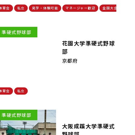
出場実績有
体育会
私立
見学・体験可能
マネージャー歓迎
全国大会出場実績
準硬式野球部
花園大学準硬式野球
部
京都府
体育会
私立
準硬式野球部
大阪成蹊大学準硬式
野球部