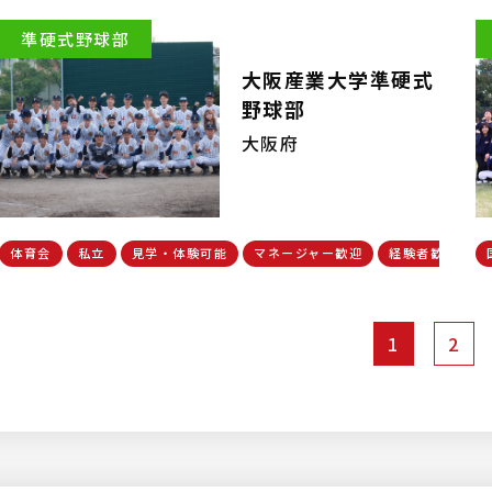
準硬式野球部
大阪産業大学準硬式
野球部
大阪府
体育会
私立
見学・体験可能
マネージャー歓迎
経験者歓迎
1
2