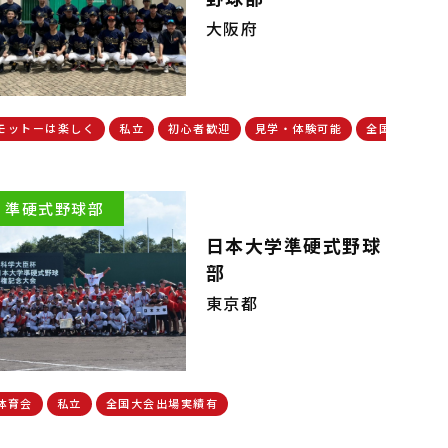
大阪府
出場実績有
モットーは楽しく
私立
初心者歓迎
見学・体験可能
全国大会出場
準硬式野球部
日本大学準硬式野球
部
東京都
体育会
私立
全国大会出場実績有