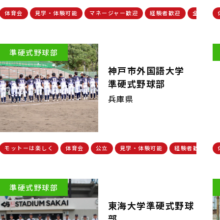
体育会
見学・体験可能
マネージャー歓迎
経験者歓迎
全国大会
準硬式野球部
神戸市外国語大学
準硬式野球部
兵庫県
モットーは楽しく
体育会
公立
見学・体験可能
経験者歓迎
準硬式野球部
東海大学準硬式野球
部