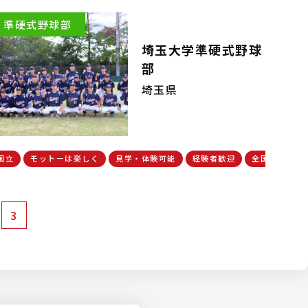
準硬式野球部
埼玉大学準硬式野球
部
埼玉県
国立
モットーは楽しく
見学・体験可能
経験者歓迎
全国大会出場
3